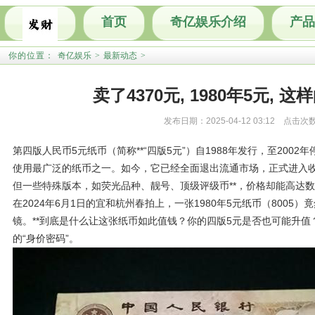
首页
奇亿娱乐介绍
产品
你的位置：
奇亿娱乐
>
最新动态
>
卖了4370元, 1980年5元, 
发布日期：2025-04-12 03:12 点击次
第四版人民币5元纸币（简称**“四版5元”）自1988年发行，至200
使用最广泛的纸币之一。如今，它已经全面退出流通市场，正式进入收
但一些特殊版本，如荧光品种、靓号、顶级评级币**，价格却能高达数
在2024年6月1日的宜和杭州春拍上，一张1980年5元纸币（8005）
镜。**到底是什么让这张纸币如此值钱？你的四版5元是否也可能升值
的“身价密码”。