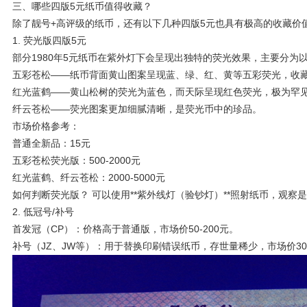
三、哪些四版5元纸币值得收藏？
除了靓号+高评级的纸币，还有以下几种四版5元也具有极高的收藏价
1. 荧光版四版5元
部分1980年5元纸币在紫外灯下会呈现出独特的荧光效果，主要分为
五彩苍松——纸币背面黄山图案呈现蓝、绿、红、黄等五彩荧光，收
红光蓝鹤——黄山松树的荧光为蓝色，而天际呈现红色荧光，极为罕
纤云苍松——荧光图案更加细腻清晰，是荧光币中的珍品。
市场价格参考：
普通全新品：15元
五彩苍松荧光版：500-2000元
红光蓝鹤、纤云苍松：2000-5000元
如何判断荧光版？ 可以使用**紫外线灯（验钞灯）**照射纸币，观察
2. 低冠号/补号
首发冠（CP）：价格高于普通版，市场价50-200元。
补号（JZ、JW等）：用于替换印刷错误纸币，存世量稀少，市场价300