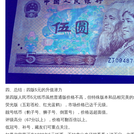
四、总结：四版5元的升值潜力
第四版人民币5元纸币虽然普通版价格不高，但特殊版本和品相完美的
荧光版（五彩苍松、红光蓝鹤），市场价格已达千元级。
靓号纸币（豹子号、狮子号、倒置号），价格远超面值。
评级高分（67分以上），价格可翻百倍以上。
低冠号、补号，藏友们可重点关注。